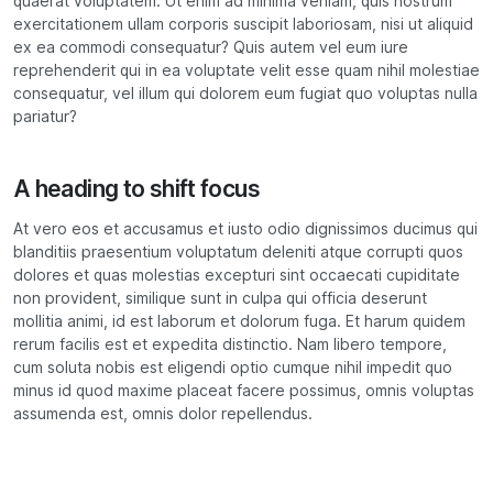
quaerat voluptatem. Ut enim ad minima veniam, quis nostrum
exercitationem ullam corporis suscipit laboriosam, nisi ut aliquid
ex ea commodi consequatur? Quis autem vel eum iure
reprehenderit qui in ea voluptate velit esse quam nihil molestiae
consequatur, vel illum qui dolorem eum fugiat quo voluptas nulla
pariatur?
A heading to shift focus
At vero eos et accusamus et iusto odio dignissimos ducimus qui
blanditiis praesentium voluptatum deleniti atque corrupti quos
dolores et quas molestias excepturi sint occaecati cupiditate
non provident, similique sunt in culpa qui officia deserunt
mollitia animi, id est laborum et dolorum fuga. Et harum quidem
rerum facilis est et expedita distinctio. Nam libero tempore,
cum soluta nobis est eligendi optio cumque nihil impedit quo
minus id quod maxime placeat facere possimus, omnis voluptas
assumenda est, omnis dolor repellendus.