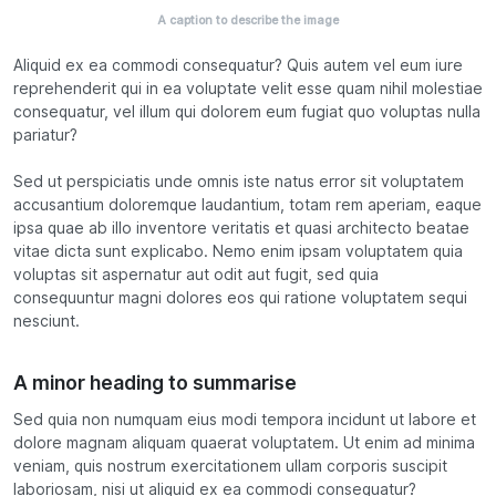
A caption to describe the image
Aliquid ex ea commodi consequatur? Quis autem vel eum iure
reprehenderit qui in ea voluptate velit esse quam nihil molestiae
consequatur, vel illum qui dolorem eum fugiat quo voluptas nulla
pariatur?
Sed ut perspiciatis unde omnis iste natus error sit voluptatem
accusantium doloremque laudantium, totam rem aperiam, eaque
ipsa quae ab illo inventore veritatis et quasi architecto beatae
vitae dicta sunt explicabo. Nemo enim ipsam voluptatem quia
voluptas sit aspernatur aut odit aut fugit, sed quia
consequuntur magni dolores eos qui ratione voluptatem sequi
nesciunt.
A minor heading to summarise
Sed quia non numquam eius modi tempora incidunt ut labore et
dolore magnam aliquam quaerat voluptatem. Ut enim ad minima
veniam, quis nostrum exercitationem ullam corporis suscipit
laboriosam, nisi ut aliquid ex ea commodi consequatur?