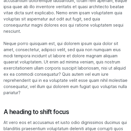
accusantium doloremque laudantium, totam rem aperiam, eaque
ipsa quae ab illo inventore veritatis et quasi architecto beatae
vitae dicta sunt explicabo. Nemo enim ipsam voluptatem quia
voluptas sit aspernatur aut odit aut fugit, sed quia
consequuntur magni dolores eos qui ratione voluptatem sequi
nesciunt.
Neque porro quisquam est, qui dolorem ipsum quia dolor sit
amet, consectetur, adipisci velit, sed quia non numquam eius
modi tempora incidunt ut labore et dolore magnam aliquam
quaerat voluptatem. Ut enim ad minima veniam, quis nostrum
exercitationem ullam corporis suscipit laboriosam, nisi ut aliquid
ex ea commodi consequatur? Quis autem vel eum iure
reprehenderit qui in ea voluptate velit esse quam nihil molestiae
consequatur, vel illum qui dolorem eum fugiat quo voluptas nulla
pariatur?
A heading to shift focus
At vero eos et accusamus et iusto odio dignissimos ducimus qui
blanditiis praesentium voluptatum deleniti atque corrupti quos